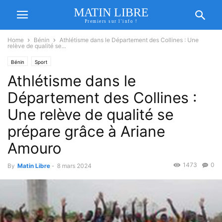
MATIN LIBRE
Premiers sur l'info !
Home
Bénin
Athlétisme dans le Département des Collines : Une
relève de qualité se...
Bénin
Sport
Athlétisme dans le
Département des Collines :
Une relève de qualité se
prépare grâce à Ariane
Amouro
1473
0
By
Matin Libre
-
8 mars 2024