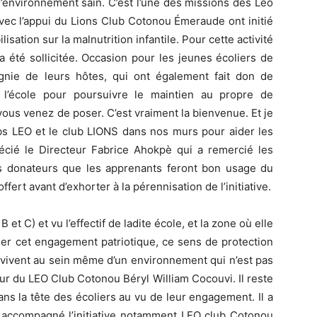
’environnement sain. C’est l’une des missions des Leo
vec l’appui du Lions Club Cotonou Émeraude ont initié
sation sur la malnutrition infantile. Pour cette activité
 a été sollicitée. Occasion pour les jeunes écoliers de
gnie de leurs hôtes, qui ont également fait don de
 l’école pour poursuivre le maintien au propre de
 vous venez de poser. C’est vraiment la bienvenue. Et je
ubs LEO et le club LIONS dans nos murs pour aider les
écié le Directeur Fabrice Ahokpè qui a remercié les
les donateurs que les apprenants feront bon usage du
fert avant d’exhorter à la pérennisation de l’initiative.
et C) et vu l’effectif de ladite école, et la zone où elle
fler cet engagement patriotique, ce sens de protection
 vivent au sein même d’un environnement qui n’est pas
teur du LEO Club Cotonou Béryl William Cocouvi. Il reste
s la tête des écoliers au vu de leur engagement. Il a
nt accompagné l’initiative notamment LEO club Cotonou