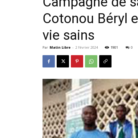
Campagne de sal
Cotonou Béryl e
vie sains
Par
Matin Libre
-
2 février 2024
1901
0