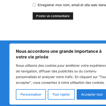
Enregistrer mon nom, email et site web dans
Nous accordons une grande importance à
Matin Libre
47ᵉ
votre vie privée
LA 
PRI
Premiers sur l'info !
Nous utilisons des cookies pour améliorer votre expérienc
HOU
BÉN
de navigation, diffuser des publicités ou du contenu
POL
personnalisés et analyser notre trafic. En cliquant sur "Tou
accepter", vous consentez à notre utilisation des cookies.
SOC
CUL
Personnaliser
Tout rejeter
Accepter tout
© Matin Libre, Tous droits réservés