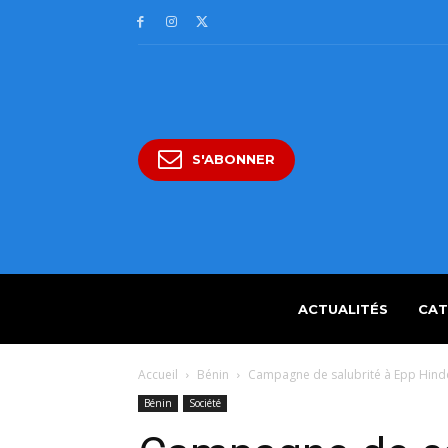
S'ABONNER
ACTUALITÉS
CAT
Accueil
Bénin
Campagne de salubrité à Epp Hindé
Bénin
Société