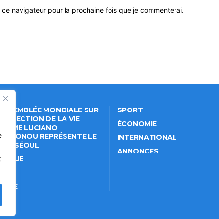
 ce navigateur pour la prochaine fois que je commenterai.
 ASSEMBLÉE MONDIALE SUR
SPORT
PROTECTION DE LA VIE
ÉCONOMIE
VÉE: ME LUCIANO
e
NKPONOU REPRÉSENTE LE
INTERNATIONAL
IN À SÉOUL
ANNONCES
ITIQUE
t
IÉTÉ
TURE