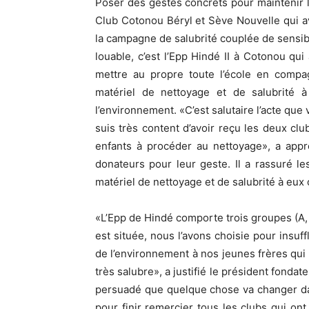
Poser des gestes concrets pour maintenir l
Club Cotonou Béryl et Sève Nouvelle qui a
la campagne de salubrité couplée de sensibili
louable, c’est l’Epp Hindé II à Cotonou qui
mettre au propre toute l’école en compa
matériel de nettoyage et de salubrité à
l’environnement. «C’est salutaire l’acte que
suis très content d’avoir reçu les deux cl
enfants à procéder au nettoyage», a appr
donateurs pour leur geste. Il a rassuré 
matériel de nettoyage et de salubrité à eux of
«L’Epp de Hindé comporte trois groupes (A, B 
est située, nous l’avons choisie pour insuf
de l’environnement à nos jeunes frères qui
très salubre», a justifié le président fonda
persuadé que quelque chose va changer dan
pour finir remercier tous les clubs qui o