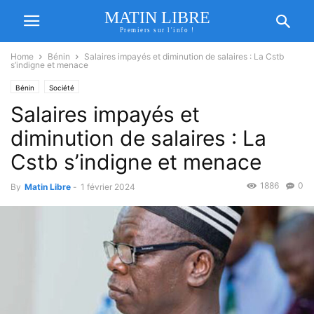
MATIN LIBRE
Premiers sur l'info !
Home
Bénin
Salaires impayés et diminution de salaires : La Cstb
s’indigne et menace
Bénin
Société
Salaires impayés et
diminution de salaires : La
Cstb s’indigne et menace
1886
0
By
Matin Libre
-
1 février 2024