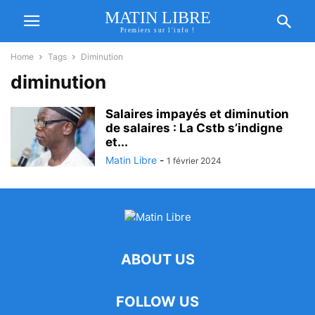
MATIN LIBRE
Premiers sur l'info !
Home
Tags
Diminution
diminution
Salaires impayés et diminution
de salaires : La Cstb s’indigne
et...
Matin Libre
-
1 février 2024
ABOUT US
FOLLOW US