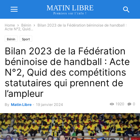
MATIN LIBRE
Premiers sur l'info !
Home
Bénin
Bilan 2023 de la Fédération béninoise de handball :
Acte N°2, Quid...
Bénin
Sport
Bilan 2023 de la Fédération
béninoise de handball : Acte
N°2, Quid des compétitions
statutaires qui prennent de
l’ampleur
1920
0
By
Matin Libre
-
19 janvier 2024