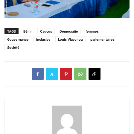
TAGS
Bénin
Caucus
Démocratie
femmes
Gouvernance
inclusive
Louis Vlavonou
parlementaires
Société