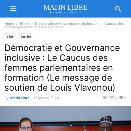
MATIN LIBRE
Premiers sur l'info !
Home
Bénin
Démocratie et Gouvernance inclusive : Le Caucus des
femmes parlementaires en formation...
Bénin
Société
Démocratie et Gouvernance
inclusive : Le Caucus des
femmes parlementaires en
formation (Le message de
soutien de Louis Vlavonou)
1908
0
By
Matin Libre
-
16 janvier 2024