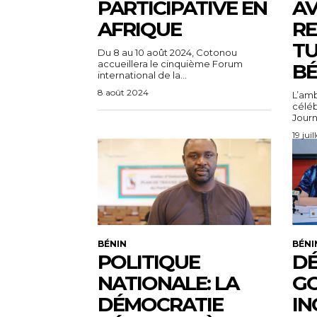
PARTICIPATIVE EN
AV
AFRIQUE
RE
TU
Du 8 au 10 août 2024, Cotonou
accueillera le cinquième Forum
BÉ
international de la...
8 août 2024
L’amb
célébr
Journ
19 jui
BÉNIN
BÉNI
POLITIQUE
DÉ
NATIONALE: LA
G
DÉMOCRATIE
IN