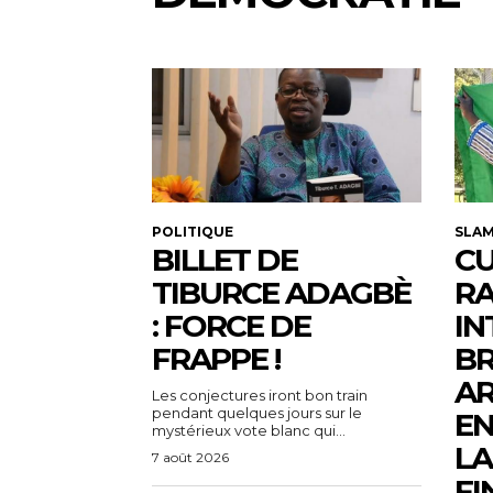
POLITIQUE
SLA
BILLET DE
CU
TIBURCE ADAGBÈ
R
: FORCE DE
IN
FRAPPE !
BR
AR
Les conjectures iront bon train
pendant quelques jours sur le
EN
mystérieux vote blanc qui...
LA
7 août 2026
FI