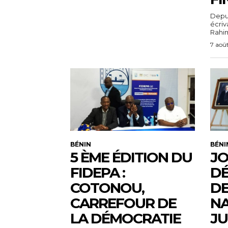
Depuis
écri
Rahim,
7 aoû
BÉNIN
BÉNI
5 ÈME ÉDITION DU
JO
FIDEPA :
DÉ
COTONOU,
DE
CARREFOUR DE
NA
LA DÉMOCRATIE
JU