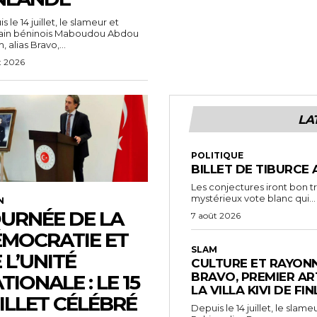
 le 14 juillet, le slameur et
vain béninois Maboudou Abdou
 alias Bravo,...
t 2026
LA
POLITIQUE
BILLET DE TIBURCE 
Les conjectures iront bon t
mystérieux vote blanc qui...
N
URNÉE DE LA
7 août 2026
MOCRATIE ET
SLAM
 L’UNITÉ
CULTURE ET RAYONN
BRAVO, PREMIER AR
TIONALE : LE 15
LA VILLA KIVI DE FI
ILLET CÉLÉBRÉ
Depuis le 14 juillet, le sl