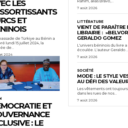
EC LES
Rahim, alias Bravo,...
7 août 2026
SSORTISSANTS
RCS ET
LITTÉRATURE
NINOIS
VIENT DE PARAÎTRE
LIBRAIRIE : »BELVO
GERALDO GOMEZ
assade de Türkiye au Bénin a
é lundi 15 juillet 2024, la
L'univers béninois du livre
ée de...
écoulée. L'auteur Geraldo...
llet 2024
7 août 2026
SOCIÉTÉ
MODE : LE STYLE VE
AU DÉFI DES VALEU
Les vêtements ont toujours
dans les rues de nos...
N
7 août 2026
MOCRATIE ET
OUVERNANCE
CLUSIVE : LE