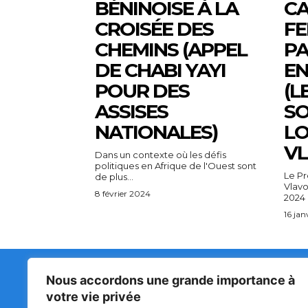
BÉNINOISE À LA
CA
CROISÉE DES
F
CHEMINS (APPEL
PA
DE CHABI YAYI
EN
POUR DES
(L
ASSISES
SO
NATIONALES)
LO
V
Dans un contexte où les défis
politiques en Afrique de l'Ouest sont
Le P
de plus...
Vlavo
8 février 2024
2024 
16 jan
Nous accordons une grande importance à
Matin Libre
47ᵉ
votre vie privée
LA 