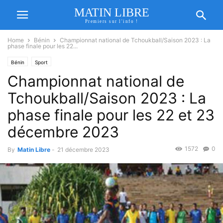
MATIN LIBRE
Premiers sur l'info !
Home
Bénin
Championnat national de Tchoukball/Saison 2023 : La
phase finale pour les 22...
Bénin
Sport
Championnat national de
Tchoukball/Saison 2023 : La
phase finale pour les 22 et 23
décembre 2023
1572
0
By
Matin Libre
-
21 décembre 2023