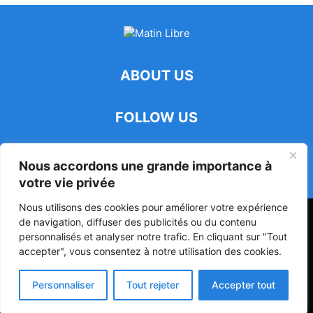
ABOUT US
FOLLOW US
Nous accordons une grande importance à
votre vie privée
Nous utilisons des cookies pour améliorer votre expérience
47ᵉ Assemblée Mondiale sur la Protection de la Vie Privée: Me
de navigation, diffuser des publicités ou du contenu
Luciano Hounkponou représente le Bénin à Séoul
personnalisés et analyser notre trafic. En cliquant sur "Tout
accepter", vous consentez à notre utilisation des cookies.
Politique
Société
Culture
Personnaliser
Tout rejeter
Accepter tout
© Powered by digitXplus Francophone