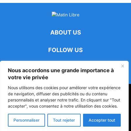
ABOUT US
FOLLOW US
Nous accordons une grande importance à
votre vie privée
Nous utilisons des cookies pour améliorer votre expérience
47ᵉ Assemblée Mondiale sur la Protection de la Vie Privée: Me
de navigation, diffuser des publicités ou du contenu
Luciano Hounkponou représente le Bénin à Séoul
personnalisés et analyser notre trafic. En cliquant sur "Tout
accepter", vous consentez à notre utilisation des cookies.
Politique
Société
Culture
Personnaliser
Tout rejeter
Accepter tout
© Powered by digitXplus Francophone