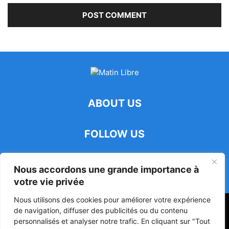
ABOUT US
FOLLOW US
Nous accordons une grande importance à
votre vie privée
Nous utilisons des cookies pour améliorer votre expérience
47ᵉ Assemblée Mondiale sur la Protection de la Vie Privée: Me
de navigation, diffuser des publicités ou du contenu
Luciano Hounkponou représente le Bénin à Séoul
personnalisés et analyser notre trafic. En cliquant sur "Tout