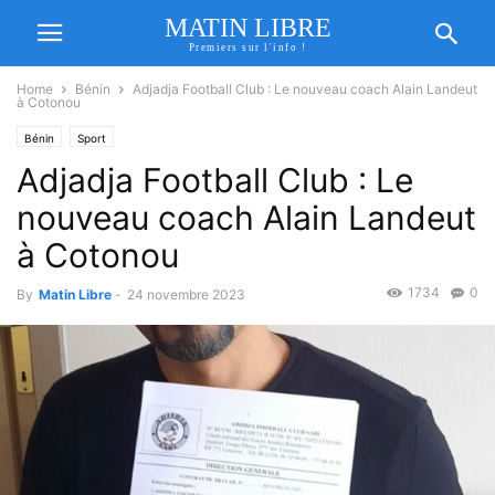
MATIN LIBRE
Premiers sur l'info !
Home
Bénin
Adjadja Football Club : Le nouveau coach Alain Landeut
à Cotonou
Bénin
Sport
Adjadja Football Club : Le
nouveau coach Alain Landeut
à Cotonou
1734
0
By
Matin Libre
-
24 novembre 2023