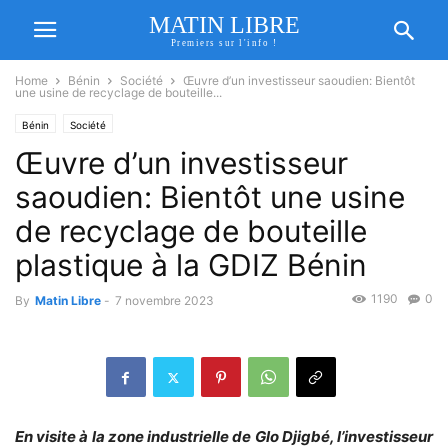
MATIN LIBRE
Premiers sur l'info !
Home
Bénin
Société
Œuvre d’un investisseur saoudien: Bientôt
une usine de recyclage de bouteille...
Bénin
Société
Œuvre d’un investisseur
saoudien: Bientôt une usine
de recyclage de bouteille
plastique à la GDIZ Bénin
1190
0
By
Matin Libre
-
7 novembre 2023
En visite à la zone industrielle de Glo Djigbé, l’investisseur