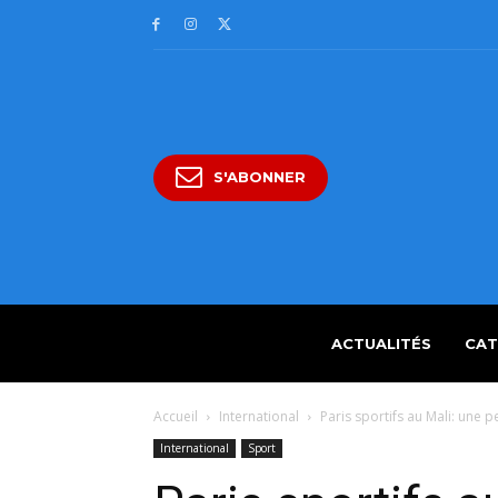
S'ABONNER
ACTUALITÉS
CAT
Accueil
International
Paris sportifs au Mali: une
International
Sport