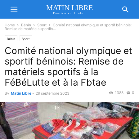
MATIN LIBRE
Premiers sur l'info !
Home
Bénin
Sport
Comité national olympique et sportif béninois:
Remise de matériels sportifs...
Bénin
Sport
Comité national olympique et
sportif béninois: Remise de
matériels sportifs à la
FéBéLutte et à la Fbtae
1388
0
By
Matin Libre
-
29 septembre 2023