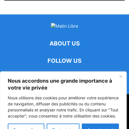
ABOUT US
FOLLOW US
Nous accordons une grande importance à
votre vie privée
Nous utilisons des cookies pour améliorer votre expérience
47ᵉ Assemblée Mondiale sur la Protection de la Vie Privée: Me
de navigation, diffuser des publicités ou du contenu
Luciano Hounkponou représente le Bénin à Séoul
personnalisés et analyser notre trafic. En cliquant sur "Tout
accepter", vous consentez à notre utilisation des cookies.
Politique
Société
Culture