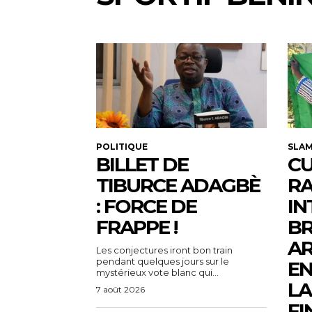
POLITIQUE
SLA
BILLET DE
CU
TIBURCE ADAGBÈ
R
: FORCE DE
IN
FRAPPE !
BR
AR
Les conjectures iront bon train
pendant quelques jours sur le
EN
mystérieux vote blanc qui...
LA
7 août 2026
FI