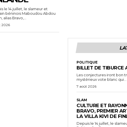
 le 14 juillet, le slameur et
vain béninois Maboudou Abdou
 alias Bravo,...
t 2026
LA
POLITIQUE
BILLET DE TIBURCE 
Les conjectures iront bon t
mystérieux vote blanc qui...
7 août 2026
SLAM
CULTURE ET RAYONN
BRAVO, PREMIER AR
LA VILLA KIVI DE FI
Depuis le 14 juillet, le sl