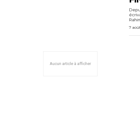
Depuis
écri
Rahim,
7 aoû
Aucun article à afficher