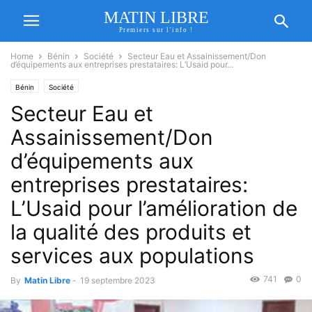
MATIN LIBRE
Premiers sur l'info !
Home
Bénin
Société
Secteur Eau et Assainissement/Don
d’équipements aux entreprises prestataires: L’Usaid pour...
Bénin
Société
Secteur Eau et
Assainissement/Don
d’équipements aux
entreprises prestataires:
L’Usaid pour l’amélioration de
la qualité des produits et
services aux populations
741
0
By
Matin Libre
-
19 septembre 2023