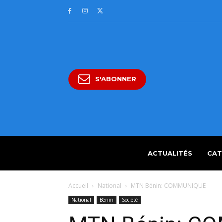
S'ABONNER
ACTUALITÉS
CAT
Accueil
National
MTN Bénin: COMMUNIQUE
National
Bénin
Société