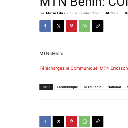
MTN Bénin: C
Par
Matin Libre
-
18 septembre 2023
1863
MTN Bénin:
Téléchargez le Communiqué_MTN Ericsson
TAGS
Communiqué
MTN Bénin
National