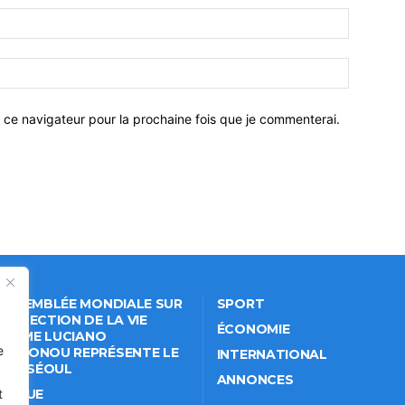
 ce navigateur pour la prochaine fois que je commenterai.
 ASSEMBLÉE MONDIALE SUR
SPORT
PROTECTION DE LA VIE
ÉCONOMIE
VÉE: ME LUCIANO
e
NKPONOU REPRÉSENTE LE
INTERNATIONAL
IN À SÉOUL
ANNONCES
ITIQUE
t