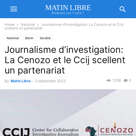
MATIN LIBRE
Premiers sur l'info !
Home
National
Journalisme d’investigation: La Cenozo et le Ccij
scellent un partenariat
National
Bénin
Société
Journalisme d’investigation:
La Cenozo et le Ccij scellent
un partenariat
1358
0
By
Matin Libre
-
5 septembre 2023