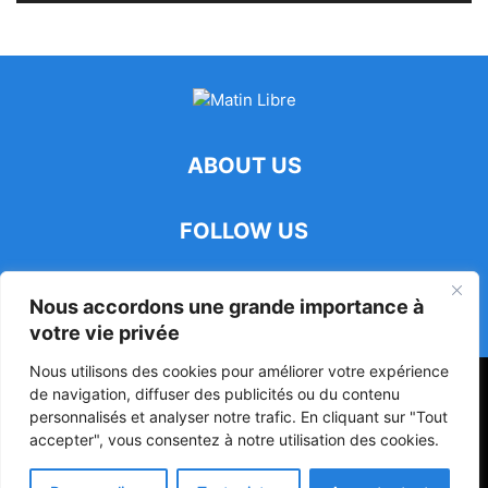
ABOUT US
FOLLOW US
Nous accordons une grande importance à
votre vie privée
Nous utilisons des cookies pour améliorer votre expérience
47ᵉ Assemblée Mondiale sur la Protection de la Vie Privée: Me
de navigation, diffuser des publicités ou du contenu
Luciano Hounkponou représente le Bénin à Séoul
personnalisés et analyser notre trafic. En cliquant sur "Tout
accepter", vous consentez à notre utilisation des cookies.
Politique
Société
Culture