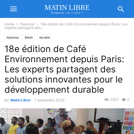
MATIN LIBRE
Premiers sur l'info !
Home
National
18e édition de Café Environnement depuis Paris: Les
experts partagent des...
National
Bénin
Société
18e édition de Café
Environnement depuis Paris:
Les experts partagent des
solutions innovantes pour le
développement durable
2307
0
By
Matin Libre
-
1 septembre 2023