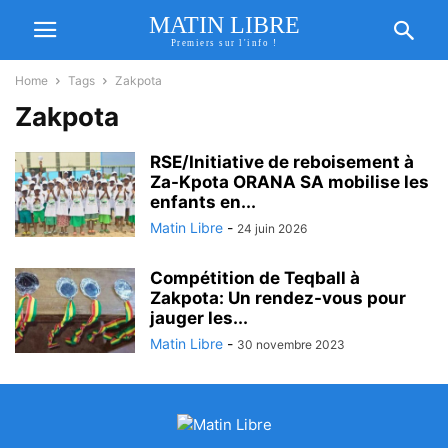
MATIN LIBRE
Premiers sur l'info !
Home
Tags
Zakpota
Zakpota
RSE/Initiative de reboisement à
Za-Kpota ORANA SA mobilise les
enfants en...
Matin Libre
-
24 juin 2026
Compétition de Teqball à
Zakpota: Un rendez-vous pour
jauger les...
Matin Libre
-
30 novembre 2023