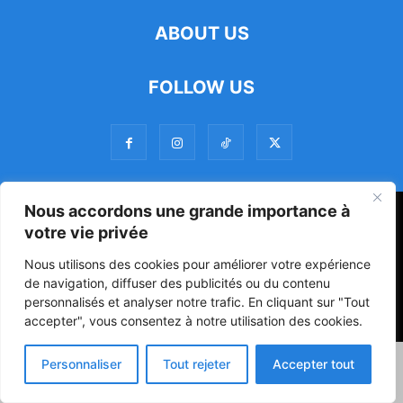
ABOUT US
FOLLOW US
Nous accordons une grande importance à
47ᵉ Assemblée Mondiale sur la Protection de la Vie Privée: Me
votre vie privée
Luciano Hounkponou représente le Bénin à Séoul
Nous utilisons des cookies pour améliorer votre expérience
Politique
Société
Culture
de navigation, diffuser des publicités ou du contenu
personnalisés et analyser notre trafic. En cliquant sur "Tout
© Powered by digitXplus Francophone
accepter", vous consentez à notre utilisation des cookies.
Personnaliser
Tout rejeter
Accepter tout