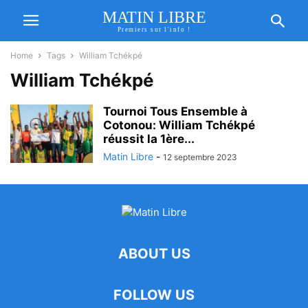
MATIN LIBRE
Premiers sur l'info !
Home
Tags
William Tchékpé
William Tchékpé
Tournoi Tous Ensemble à
Cotonou: William Tchékpé
réussit la 1ère...
Matin Libre
-
12 septembre 2023
ABOUT US
FOLLOW US