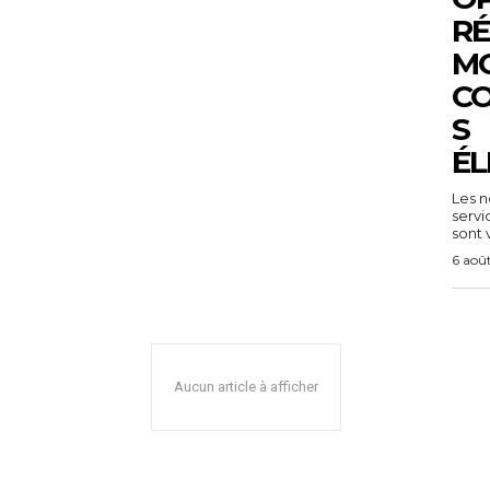
RÉ
MO
C
S
ÉL
Les n
servi
sont v
6 aoû
Aucun article à afficher