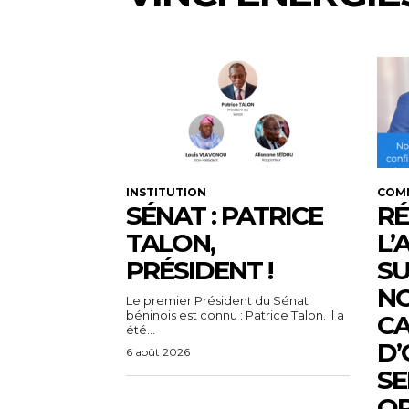
INSTITUTION
COM
SÉNAT : PATRICE
RÉ
TALON,
L’
PRÉSIDENT !
SU
N
Le premier Président du Sénat
béninois est connu : Patrice Talon. Il a
C
été...
D’
6 août 2026
SE
OP