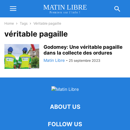
MATIN LIBRE
Premiers sur l'info !
Home
Tags
Véritable pagaille
véritable pagaille
Godomey: Une véritable pagaille
dans la collecte des ordures
Matin Libre
-
25 septembre 2023
ABOUT US
FOLLOW US