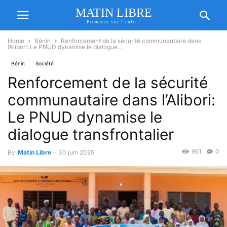
MATIN LIBRE
Premiers sur l'info !
Home
Bénin
Renforcement de la sécurité communautaire dans
l’Alibori: Le PNUD dynamise le dialogue...
Bénin
Société
Renforcement de la sécurité
communautaire dans l’Alibori:
Le PNUD dynamise le
dialogue transfrontalier
961
0
By
Matin Libre
-
30 juin 2025