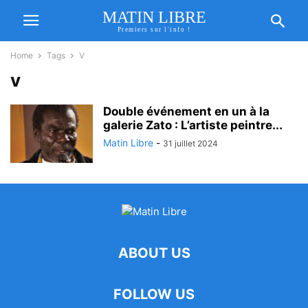
MATIN LIBRE
Premiers sur l'info !
Home
Tags
V
v
Double événement en un à la
galerie Zato : L’artiste peintre...
Matin Libre
-
31 juillet 2024
ABOUT US
FOLLOW US