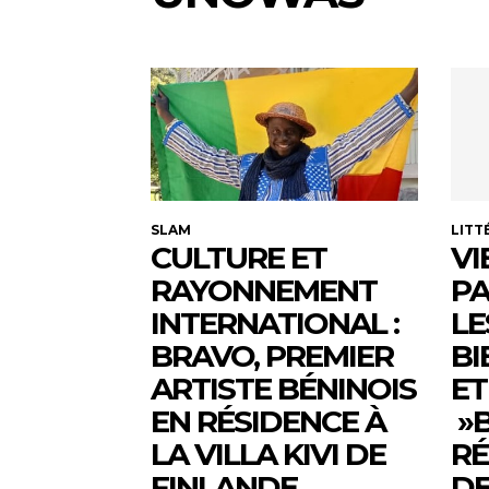
SLAM
LITT
CULTURE ET
VI
RAYONNEMENT
PA
INTERNATIONAL :
LE
BRAVO, PREMIER
BI
ARTISTE BÉNINOIS
ET
EN RÉSIDENCE À
»B
LA VILLA KIVI DE
RÉ
FINLANDE
DE