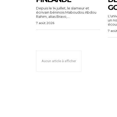
G
Depuis le 14 juillet, le slameur et
écrivain béninois Maboudou Abdou
L'uni
Rahim, alias Bravo,...
un n
7 août 2026
écoul
7 aoû
Aucun article à afficher