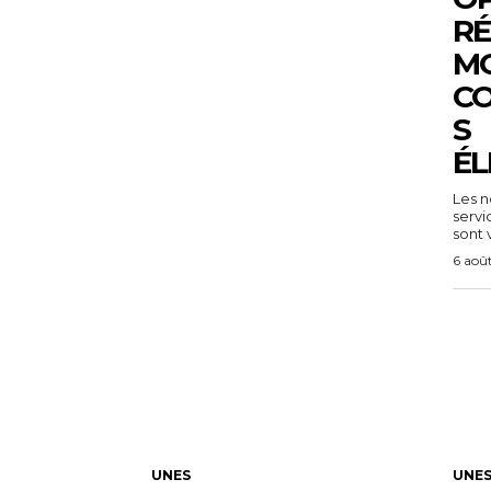
RÉ
MO
C
S
ÉL
Les n
servi
sont v
6 aoû
UNES
UNE