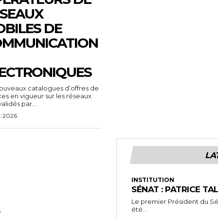
SEAUX
BILES DE
OMMUNICATION
ECTRONIQUES
ouveaux catalogues d’offres de
ces en vigueur sur les réseaux
alidés par...
t 2026
LA
INSTITUTION
SÉNAT : PATRICE TA
Le premier Président du Séna
été...
S