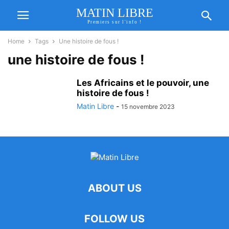
MATIN LIBRE
Premiers sur l'info !
Home
Tags
Une histoire de fous !
une histoire de fous !
Les Africains et le pouvoir, une
histoire de fous !
Matin Libre
-
15 novembre 2023
ABOUT US
FOLLOW US