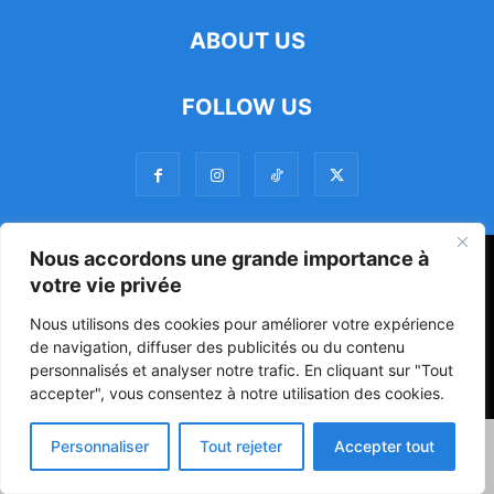
ABOUT US
FOLLOW US
Nous accordons une grande importance à
47ᵉ Assemblée Mondiale sur la Protection de la Vie Privée: Me
votre vie privée
Luciano Hounkponou représente le Bénin à Séoul
Nous utilisons des cookies pour améliorer votre expérience
Politique
Société
Culture
de navigation, diffuser des publicités ou du contenu
personnalisés et analyser notre trafic. En cliquant sur "Tout
© Powered by digitXplus Francophone
accepter", vous consentez à notre utilisation des cookies.
Personnaliser
Tout rejeter
Accepter tout