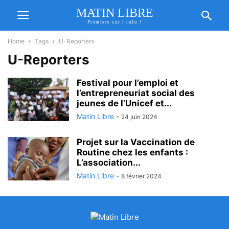
MATIN LIBRE
Premiers sur l'info !
Home
Tags
U-Reporters
U-Reporters
Festival pour l’emploi et
l’entrepreneuriat social des
jeunes de l’Unicef et...
Matin Libre
-
24 juin 2024
Projet sur la Vaccination de
Routine chez les enfants :
L’association...
Matin Libre
-
8 février 2024