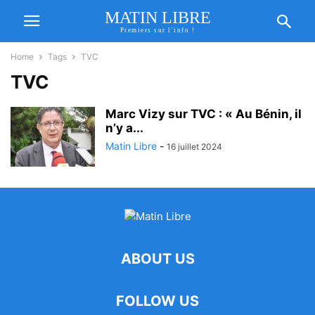
MATIN LIBRE
Premiers sur l'info !
Home
Tags
TVC
TVC
Marc Vizy sur TVC : « Au Bénin, il
n’y a...
Matin Libre
-
16 juillet 2024
ABOUT US
FOLLOW US