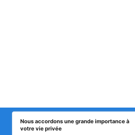
Nous accordons une grande importance à
Matin Libre
47ᵉ
votre vie privée
LA 
PRI