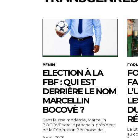
BÉNIN
FOR
ELECTION À LA
FO
FBF : QUI EST
FA
DERRIÈRE LE NOM
L’
MARCELLIN
LE
BOCOVÈ ?
DU
RÉ
Sans fausse modestie, Marcellin
BOCOVE sera le prochain président
La lu
de la Fédération Béninoise de...
au cœ
6 août 2026