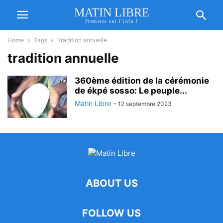
MATIN LIBRE
Premiers sur l'info !
Home
Tags
Tradition annuelle
tradition annuelle
360ème édition de la cérémonie
de ékpé sosso: Le peuple...
Matin Libre
-
12 septembre 2023
ABOUT US
FOLLOW US