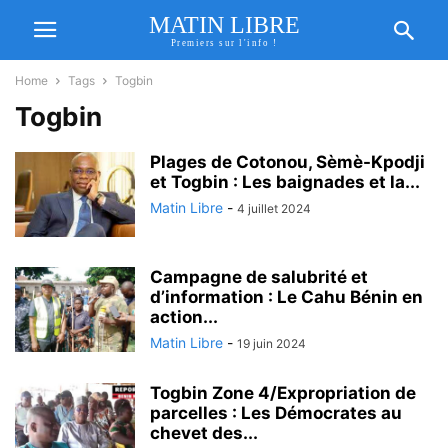
MATIN LIBRE
Premiers sur l'info !
Home
Tags
Togbin
Togbin
Plages de Cotonou, Sèmè-Kpodji
et Togbin : Les baignades et la...
Matin Libre
-
4 juillet 2024
Campagne de salubrité et
d’information : Le Cahu Bénin en
action...
Matin Libre
-
19 juin 2024
Togbin Zone 4/Expropriation de
parcelles : Les Démocrates au
chevet des...