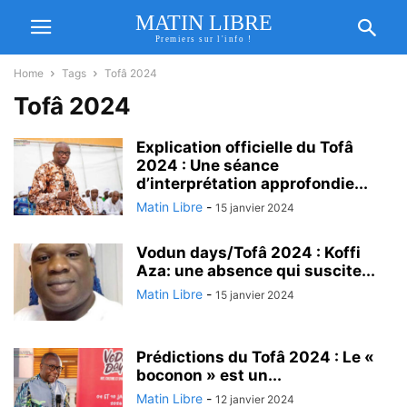
MATIN LIBRE
Premiers sur l'info !
Home
Tags
Tofâ 2024
Tofâ 2024
Explication officielle du Tofâ
2024 : Une séance
d’interprétation approfondie...
Matin Libre
-
15 janvier 2024
Vodun days/Tofâ 2024 : Koffi
Aza: une absence qui suscite...
Matin Libre
-
15 janvier 2024
Prédictions du Tofâ 2024 : Le «
boconon » est un...
Matin Libre
-
12 janvier 2024