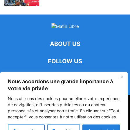
ABOUT US
FOLLOW US
Nous accordons une grande importance à
votre vie privée
Nous utilisons des cookies pour améliorer votre expérience
47ᵉ Assemblée Mondiale sur la Protection de la Vie Privée: Me
de navigation, diffuser des publicités ou du contenu
Luciano Hounkponou représente le Bénin à Séoul
personnalisés et analyser notre trafic. En cliquant sur "Tout
accepter", vous consentez à notre utilisation des cookies.
Politique
Société
Culture