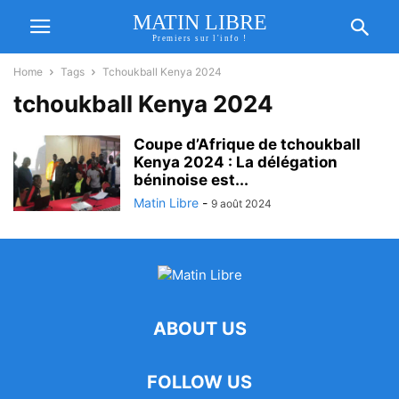
MATIN LIBRE
Premiers sur l'info !
Home
Tags
Tchoukball Kenya 2024
tchoukball Kenya 2024
Coupe d’Afrique de tchoukball
Kenya 2024 : La délégation
béninoise est...
Matin Libre
-
9 août 2024
ABOUT US
FOLLOW US