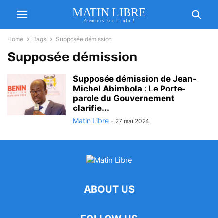
MATIN LIBRE
Premiers sur l'info !
Home
Tags
Supposée démission
Supposée démission
Supposée démission de Jean-
Michel Abimbola : Le Porte-
parole du Gouvernement
clarifie...
Matin Libre
-
27 mai 2024
ABOUT US