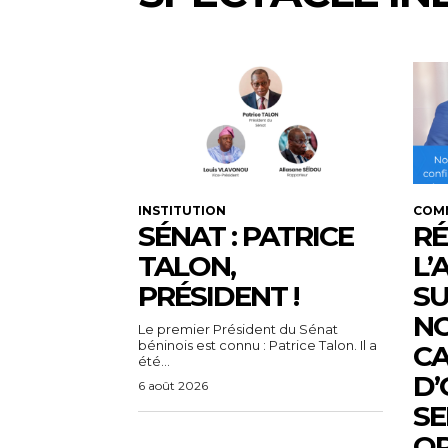
INSTITUTION
COM
SÉNAT : PATRICE
RÉ
TALON,
L’
PRÉSIDENT !
SU
N
Le premier Président du Sénat
béninois est connu : Patrice Talon. Il a
C
été...
D’
6 août 2026
SE
OP