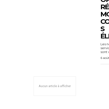
RÉ
MO
C
S
ÉL
Les n
servi
sont v
6 aoû
Aucun article à afficher