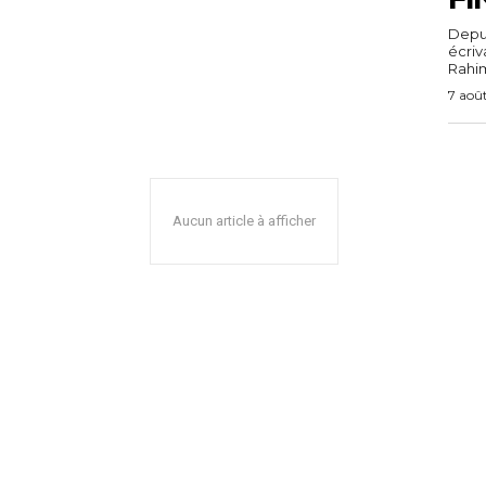
Depuis
écri
Rahim,
7 aoû
Aucun article à afficher