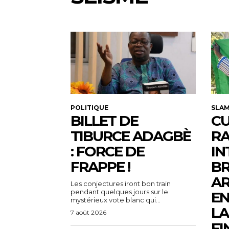
POLITIQUE
SLA
BILLET DE
CU
TIBURCE ADAGBÈ
R
: FORCE DE
IN
FRAPPE !
BR
AR
Les conjectures iront bon train
pendant quelques jours sur le
EN
mystérieux vote blanc qui...
LA
7 août 2026
FI