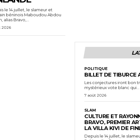
 le 14 juillet, le slameur et
vain béninois Maboudou Abdou
 alias Bravo,...
t 2026
LA
POLITIQUE
BILLET DE TIBURCE 
Les conjectures iront bon t
mystérieux vote blanc qui...
7 août 2026
SLAM
CULTURE ET RAYONN
BRAVO, PREMIER AR
LA VILLA KIVI DE FI
Depuis le 14 juillet, le sl