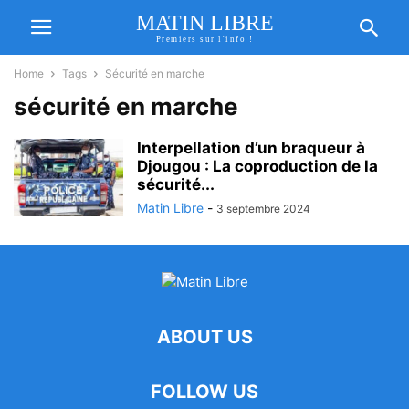
MATIN LIBRE
Premiers sur l'info !
Home
Tags
Sécurité en marche
sécurité en marche
Interpellation d’un braqueur à
Djougou : La coproduction de la
sécurité...
Matin Libre
-
3 septembre 2024
ABOUT US
FOLLOW US