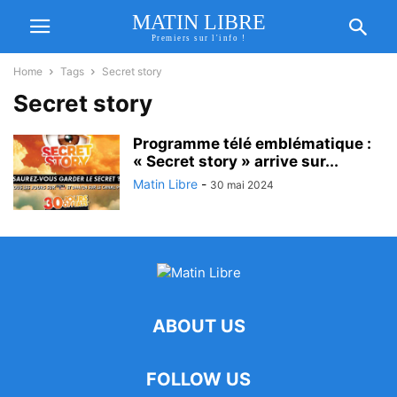
MATIN LIBRE
Premiers sur l'info !
Home
Tags
Secret story
Secret story
Programme télé emblématique :
« Secret story » arrive sur...
Matin Libre
-
30 mai 2024
ABOUT US
FOLLOW US