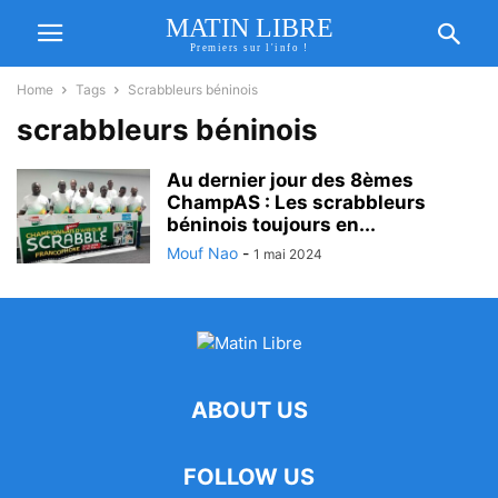
MATIN LIBRE
Premiers sur l'info !
Home
Tags
Scrabbleurs béninois
scrabbleurs béninois
Au dernier jour des 8èmes
ChampAS : Les scrabbleurs
béninois toujours en...
Mouf Nao
-
1 mai 2024
ABOUT US
FOLLOW US