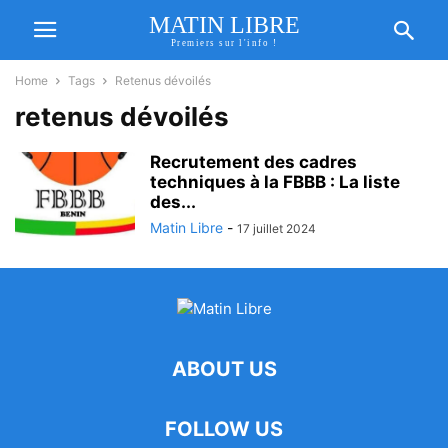
MATIN LIBRE
Premiers sur l'info !
Home
Tags
Retenus dévoilés
retenus dévoilés
Recrutement des cadres
techniques à la FBBB : La liste
des...
Matin Libre
-
17 juillet 2024
ABOUT US
FOLLOW US