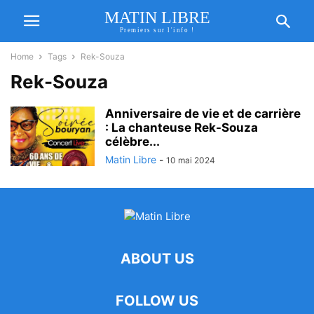
MATIN LIBRE
Premiers sur l'info !
Home
Tags
Rek-Souza
Rek-Souza
Anniversaire de vie et de carrière
: La chanteuse Rek-Souza
célèbre...
Matin Libre
-
10 mai 2024
ABOUT US
FOLLOW US