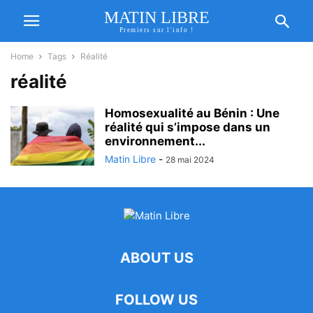
MATIN LIBRE
Premiers sur l'info !
Home
Tags
Réalité
réalité
Homosexualité au Bénin : Une
réalité qui s’impose dans un
environnement...
Matin Libre
-
28 mai 2024
ABOUT US
FOLLOW US