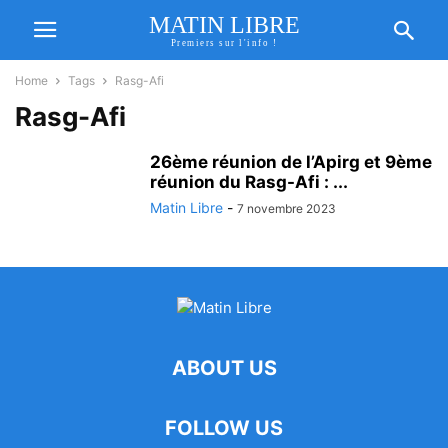
MATIN LIBRE
Premiers sur l'info !
Home
Tags
Rasg-Afi
Rasg-Afi
26ème réunion de l’Apirg et 9ème
réunion du Rasg-Afi : ...
Matin Libre
-
7 novembre 2023
ABOUT US
FOLLOW US