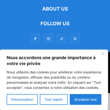
ABOUT US
FOLLOW US
Nous accordons une grande importance à
47ᵉ Assemblée Mondiale sur la Protection de la Vie Privée: Me
votre vie privée
Luciano Hounkponou représente le Bénin à Séoul
Nous utilisons des cookies pour améliorer votre expérience
Politique
Société
Culture
de navigation, diffuser des publicités ou du contenu
personnalisés et analyser notre trafic. En cliquant sur "Tout
© Powered by digitXplus Francophone
accepter", vous consentez à notre utilisation des cookies.
Personnaliser
Tout rejeter
Accepter tout