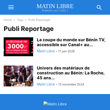
MATIN LIBRE
Premiers sur l'info !
Home
Tags
Publi Reportage
Publi Reportage
La coupe du monde sur Bénin TV,
accessible sur Canal+ au...
Matin Libre
-
11 juin 2026
Univers des matériaux de
construction au Bénin: La Roche,
45 ans...
Matin Libre
-
13 novembre 2024