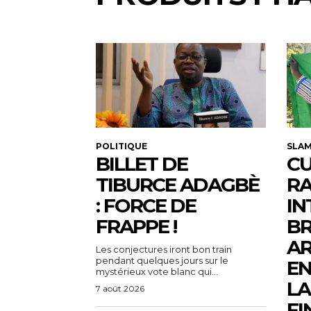
POLITIQUE
SLA
BILLET DE
CU
TIBURCE ADAGBÈ
R
: FORCE DE
IN
FRAPPE !
BR
AR
Les conjectures iront bon train
pendant quelques jours sur le
EN
mystérieux vote blanc qui...
LA
7 août 2026
FI