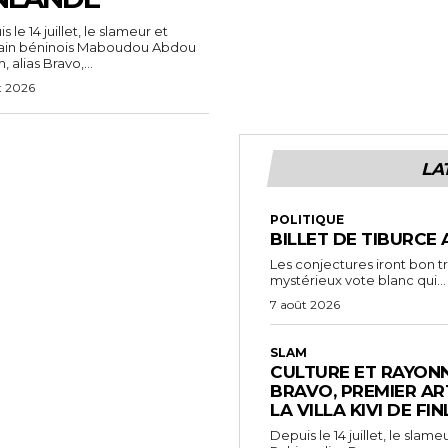
 le 14 juillet, le slameur et
vain béninois Maboudou Abdou
 alias Bravo,...
t 2026
LA
POLITIQUE
BILLET DE TIBURCE 
Les conjectures iront bon t
mystérieux vote blanc qui...
7 août 2026
SLAM
CULTURE ET RAYONN
BRAVO, PREMIER AR
LA VILLA KIVI DE FI
Depuis le 14 juillet, le sl