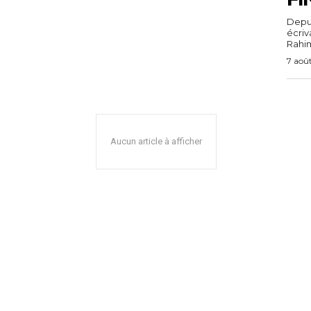
Depuis
écri
Rahim,
7 aoû
Aucun article à afficher