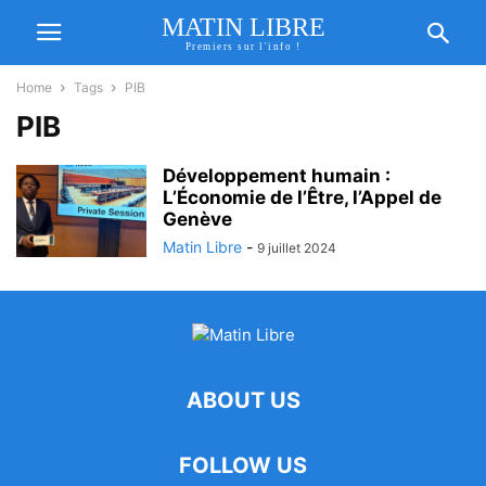
MATIN LIBRE
Premiers sur l'info !
Home
Tags
PIB
PIB
Développement humain :
L’Économie de l’Être, l’Appel de
Genève
Matin Libre
-
9 juillet 2024
ABOUT US
FOLLOW US