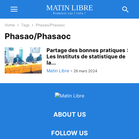
MATIN LIBRE
Premiers sur l'info !
Home
Tags
Phasao/Phasaoc
Phasao/Phasaoc
Partage des bonnes pratiques :
Les Instituts de statistique de
la...
Matin Libre
-
26 mars 2024
ABOUT US
FOLLOW US