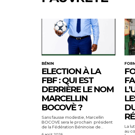
BÉNIN
FOR
ELECTION À LA
FO
FBF : QUI EST
FA
DERRIÈRE LE NOM
L’
MARCELLIN
LE
BOCOVÈ ?
DU
RÉ
Sans fausse modestie, Marcellin
BOCOVE sera le prochain président
La lu
de la Fédération Béninoise de...
au cœ
6 août 2026