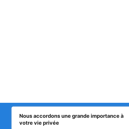
Nous accordons une grande importance à
Matin Libre
47ᵉ
votre vie privée
LA 
PRI