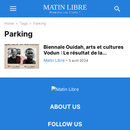
MATIN LIBRE
Premiers sur l'info !
Home
Tags
Parking
Parking
Biennale Ouidah, arts et cultures
Vodun : Le résultat de la...
Matin Libre
-
5 avril 2024
ABOUT US
FOLLOW US